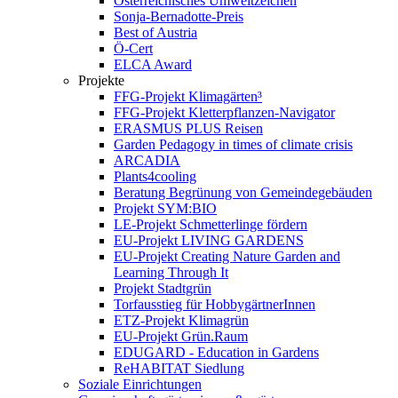
Österreichisches Umweltzeichen
Sonja-Bernadotte-Preis
Best of Austria
Ö-Cert
ELCA Award
Projekte
FFG-Projekt Klimagärten³
FFG-Projekt Kletterpflanzen-Navigator
ERASMUS PLUS Reisen
Garden Pedagogy in times of climate crisis
ARCADIA
Plants4cooling
Beratung Begrünung von Gemeindegebäuden
Projekt SYM:BIO
LE-Projekt Schmetterlinge fördern
EU-Projekt LIVING GARDENS
EU-Projekt Creating Nature Garden and
Learning Through It
Projekt Stadtgrün
Torfausstieg für HobbygärtnerInnen
ETZ-Projekt Klimagrün
EU-Projekt Grün.Raum
EDUGARD - Education in Gardens
ReHABITAT Siedlung
Soziale Einrichtungen