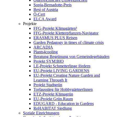
Österreichisches Umweltzeichen
Sonja-Bernadotte-Preis
Best of Austria
Ö-Cert
ELCA Award
Projekte
FFG-Projekt Klimagärten³
FFG-Projekt Kletterpflanzen-Navigator
ERASMUS PLUS Reisen
Garden Pedagogy in times of climate crisis
ARCADIA
Plants4cooling
Beratung Begrünung von Gemeindegebäuden
Projekt SYM:BIO
LE-Projekt Schmetterlinge fördern
EU-Projekt LIVING GARDENS
EU-Projekt Creating Nature Garden and
Learning Through It
Projekt Stadtgrün
Torfausstieg für HobbygärtnerInnen
ETZ-Projekt Klimagrün
EU-Projekt Grün.Raum
EDUGARD - Education in Gardens
ReHABITAT Siedlung
Soziale Einrichtungen