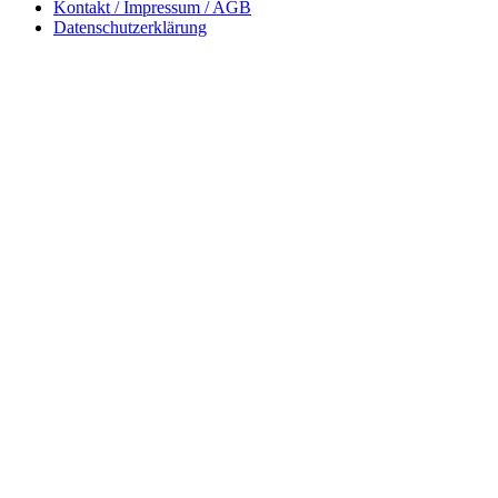
Kontakt / Impressum / AGB
Datenschutzerklärung
„Natur im Garten“ Telefon:
+43 (0) 2742 / 74 333