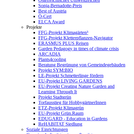
Österreichisches Umweltzeichen
Sonja-Bernadotte-Preis
Best of Austria
Ö-Cert
ELCA Award
Projekte
FFG-Projekt Klimagärten³
FFG-Projekt Kletterpflanzen-Navigator
ERASMUS PLUS Reisen
Garden Pedagogy in times of climate crisis
ARCADIA
Plants4cooling
Beratung Begrünung von Gemeindegebäuden
Projekt SYM:BIO
LE-Projekt Schmetterlinge fördern
EU-Projekt LIVING GARDENS
EU-Projekt Creating Nature Garden and
Learning Through It
Projekt Stadtgrün
Torfausstieg für HobbygärtnerInnen
ETZ-Projekt Klimagrün
EU-Projekt Grün.Raum
EDUGARD - Education in Gardens
ReHABITAT Siedlung
Soziale Einrichtungen