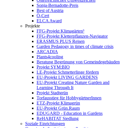
Österreichisches Umweltzeichen
Sonja-Bernadotte-Preis
Best of Austria
Ö-Cert
ELCA Award
Projekte
FFG-Projekt Klimagärten³
FFG-Projekt Kletterpflanzen-Navigator
ERASMUS PLUS Reisen
Garden Pedagogy in times of climate crisis
ARCADIA
Plants4cooling
Beratung Begrünung von Gemeindegebäuden
Projekt SYM:BIO
LE-Projekt Schmetterlinge fördern
EU-Projekt LIVING GARDENS
EU-Projekt Creating Nature Garden and
Learning Through It
Projekt Stadtgrün
Torfausstieg für HobbygärtnerInnen
ETZ-Projekt Klimagrün
EU-Projekt Grün.Raum
EDUGARD - Education in Gardens
ReHABITAT Siedlung
Soziale Einrichtungen