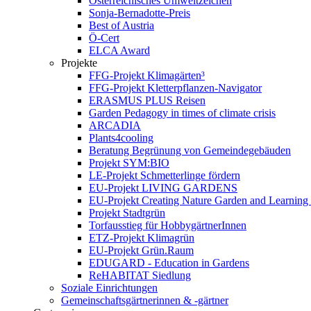
Österreichisches Umweltzeichen
Sonja-Bernadotte-Preis
Best of Austria
Ö-Cert
ELCA Award
Projekte
FFG-Projekt Klimagärten³
FFG-Projekt Kletterpflanzen-Navigator
ERASMUS PLUS Reisen
Garden Pedagogy in times of climate crisis
ARCADIA
Plants4cooling
Beratung Begrünung von Gemeindegebäuden
Projekt SYM:BIO
LE-Projekt Schmetterlinge fördern
EU-Projekt LIVING GARDENS
EU-Projekt Creating Nature Garden and Learning 
Projekt Stadtgrün
Torfausstieg für HobbygärtnerInnen
ETZ-Projekt Klimagrün
EU-Projekt Grün.Raum
EDUGARD - Education in Gardens
ReHABITAT Siedlung
Soziale Einrichtungen
Gemeinschaftsgärtnerinnen & -gärtner