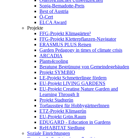
Österreichisches Umweltzeichen
Sonja-Bernadotte-Preis
Best of Austria
Ö-Cert
ELCA Award
Projekte
FFG-Projekt Klimagärten³
FFG-Projekt Kletterpflanzen-Navigator
ERASMUS PLUS Reisen
Garden Pedagogy in times of climate crisis
ARCADIA
Plants4cooling
Beratung Begrünung von Gemeindegebäuden
Projekt SYM:BIO
LE-Projekt Schmetterlinge fördern
EU-Projekt LIVING GARDENS
EU-Projekt Creating Nature Garden and
Learning Through It
Projekt Stadtgrün
Torfausstieg für HobbygärtnerInnen
ETZ-Projekt Klimagrün
EU-Projekt Grün.Raum
EDUGARD - Education in Gardens
ReHABITAT Siedlung
Soziale Einrichtungen