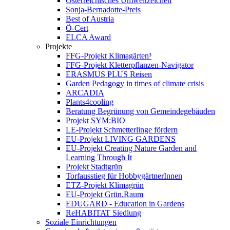
Österreichisches Umweltzeichen
Sonja-Bernadotte-Preis
Best of Austria
Ö-Cert
ELCA Award
Projekte
FFG-Projekt Klimagärten³
FFG-Projekt Kletterpflanzen-Navigator
ERASMUS PLUS Reisen
Garden Pedagogy in times of climate crisis
ARCADIA
Plants4cooling
Beratung Begrünung von Gemeindegebäuden
Projekt SYM:BIO
LE-Projekt Schmetterlinge fördern
EU-Projekt LIVING GARDENS
EU-Projekt Creating Nature Garden and
Learning Through It
Projekt Stadtgrün
Torfausstieg für HobbygärtnerInnen
ETZ-Projekt Klimagrün
EU-Projekt Grün.Raum
EDUGARD - Education in Gardens
ReHABITAT Siedlung
Soziale Einrichtungen