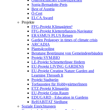
Österreichisches Umweltzeichen
Sonja-Bernadotte-Preis
Best of Austria
Ö-Cert
ELCA Award
Projekte
FFG-Projekt Klimagärten³
FFG-Projekt Kletterpflanzen-Navigator
ERASMUS PLUS Reisen
Garden Pedagogy in times of climate crisis
ARCADIA
Plants4cooling
Beratung Begrünung von Gemeindegebäuden
Projekt SYM:BIO
LE-Projekt Schmetterlinge fördern
EU-Projekt LIVING GARDENS
EU-Projekt Creating Nature Garden and
Learning Through It
Projekt Stadtgrün
Torfausstieg für HobbygärtnerInnen
ETZ-Projekt Klimagrün
EU-Projekt Grün.Raum
EDUGARD - Education in Gardens
ReHABITAT Siedlung
Soziale Einrichtungen