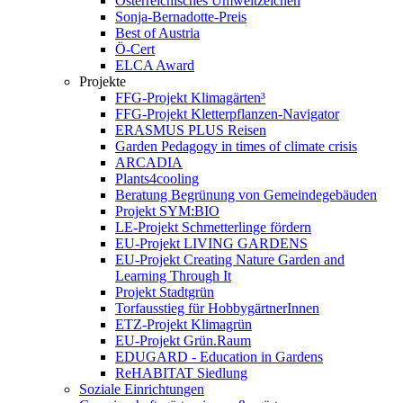
Österreichisches Umweltzeichen
Sonja-Bernadotte-Preis
Best of Austria
Ö-Cert
ELCA Award
Projekte
FFG-Projekt Klimagärten³
FFG-Projekt Kletterpflanzen-Navigator
ERASMUS PLUS Reisen
Garden Pedagogy in times of climate crisis
ARCADIA
Plants4cooling
Beratung Begrünung von Gemeindegebäuden
Projekt SYM:BIO
LE-Projekt Schmetterlinge fördern
EU-Projekt LIVING GARDENS
EU-Projekt Creating Nature Garden and
Learning Through It
Projekt Stadtgrün
Torfausstieg für HobbygärtnerInnen
ETZ-Projekt Klimagrün
EU-Projekt Grün.Raum
EDUGARD - Education in Gardens
ReHABITAT Siedlung
Soziale Einrichtungen