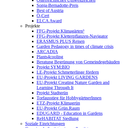
Österreichisches Umweltzeichen
Sonja-Bernadotte-Preis
Best of Austria
Ö-Cert
ELCA Award
Projekte
FFG-Projekt Klimagärten³
FFG-Projekt Kletterpflanzen-Navigator
ERASMUS PLUS Reisen
Garden Pedagogy in times of climate crisis
ARCADIA
Plants4cooling
Beratung Begrünung von Gemeindegebäuden
Projekt SYM:BIO
LE-Projekt Schmetterlinge fördern
EU-Projekt LIVING GARDENS
EU-Projekt Creating Nature Garden and
Learning Through It
Projekt Stadtgrün
Torfausstieg für HobbygärtnerInnen
ETZ-Projekt Klimagrün
EU-Projekt Grün.Raum
EDUGARD - Education in Gardens
ReHABITAT Siedlung
Soziale Einrichtungen