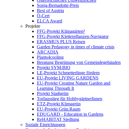
Österreichisches Umweltzeichen
Sonja-Bernadotte-Preis
Best of Austria
Ö-Cert
ELCA Award
Projekte
FFG-Projekt Klimagärten³
FFG-Projekt Kletterpflanzen-Navigator
ERASMUS PLUS Reisen
Garden Pedagogy in times of climate crisis
ARCADIA
Plants4cooling
Beratung Begrünung von Gemeindegebäuden
Projekt SYM:BIO
LE-Projekt Schmetterlinge fördern
EU-Projekt LIVING GARDENS
EU-Projekt Creating Nature Garden and
Learning Through It
Projekt Stadtgrün
Torfausstieg für HobbygärtnerInnen
ETZ-Projekt Klimagrün
EU-Projekt Grün.Raum
EDUGARD - Education in Gardens
ReHABITAT Siedlung
Soziale Einrichtungen