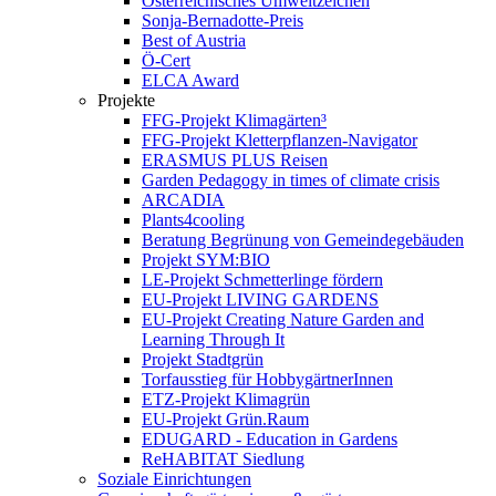
Österreichisches Umweltzeichen
Sonja-Bernadotte-Preis
Best of Austria
Ö-Cert
ELCA Award
Projekte
FFG-Projekt Klimagärten³
FFG-Projekt Kletterpflanzen-Navigator
ERASMUS PLUS Reisen
Garden Pedagogy in times of climate crisis
ARCADIA
Plants4cooling
Beratung Begrünung von Gemeindegebäuden
Projekt SYM:BIO
LE-Projekt Schmetterlinge fördern
EU-Projekt LIVING GARDENS
EU-Projekt Creating Nature Garden and
Learning Through It
Projekt Stadtgrün
Torfausstieg für HobbygärtnerInnen
ETZ-Projekt Klimagrün
EU-Projekt Grün.Raum
EDUGARD - Education in Gardens
ReHABITAT Siedlung
Soziale Einrichtungen