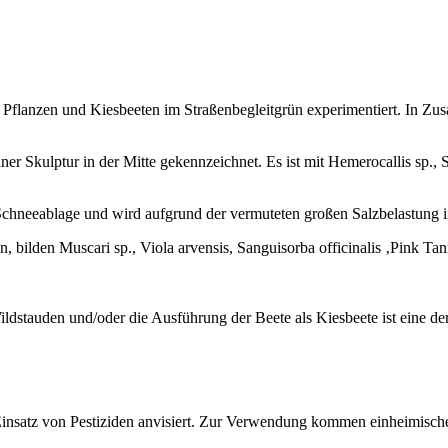
 Pflanzen und Kiesbeeten im Straßenbegleitgrün experimentiert. In Zu
einer Skulptur in der Mitte gekennzeichnet. Es ist mit Hemerocallis sp.
Schneeablage und wird aufgrund der vermuteten großen Salzbelastung 
en, bilden Muscari sp., Viola arvensis, Sanguisorba officinalis ‚Pink T
dstauden und/oder die Ausführung der Beete als Kiesbeete ist eine der e
Einsatz von Pestiziden anvisiert. Zur Verwendung kommen einheimisch