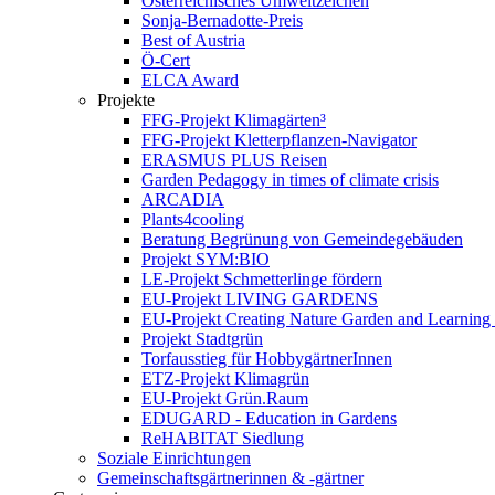
Österreichisches Umweltzeichen
Sonja-Bernadotte-Preis
Best of Austria
Ö-Cert
ELCA Award
Projekte
FFG-Projekt Klimagärten³
FFG-Projekt Kletterpflanzen-Navigator
ERASMUS PLUS Reisen
Garden Pedagogy in times of climate crisis
ARCADIA
Plants4cooling
Beratung Begrünung von Gemeindegebäuden
Projekt SYM:BIO
LE-Projekt Schmetterlinge fördern
EU-Projekt LIVING GARDENS
EU-Projekt Creating Nature Garden and Learning 
Projekt Stadtgrün
Torfausstieg für HobbygärtnerInnen
ETZ-Projekt Klimagrün
EU-Projekt Grün.Raum
EDUGARD - Education in Gardens
ReHABITAT Siedlung
Soziale Einrichtungen
Gemeinschaftsgärtnerinnen & -gärtner