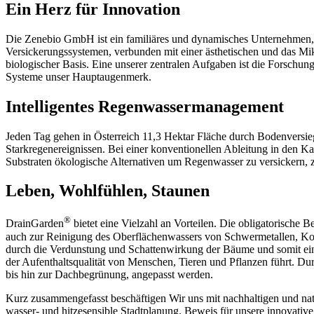
Ein Herz für Innovation
Die Zenebio GmbH ist ein familiäres und dynamisches Unternehmen, w
Versickerungssystemen, verbunden mit einer ästhetischen und das Mi
biologischer Basis. Eine unserer zentralen Aufgaben ist die Forsch
Systeme unser Hauptaugenmerk.
Intelligentes Regenwassermanagement
Jeden Tag gehen in Österreich 11,3 Hektar Fläche durch Bodenversieg
Starkregenereignissen. Bei einer konventionellen Ableitung in den
Substraten ökologische Alternativen um Regenwasser zu versickern, zu
Leben, Wohlfühlen, Staunen
®
DrainGarden
bietet eine Vielzahl an Vorteilen. Die obligatorische B
auch zur Reinigung des Oberflächenwassers von Schwermetallen, Koh
durch die Verdunstung und Schattenwirkung der Bäume und somit ei
der Aufenthaltsqualität von Menschen, Tieren und Pflanzen führt. Du
bis hin zur Dachbegrünung, angepasst werden.
Kurz zusammengefasst beschäftigen Wir uns mit nachhaltigen und na
wasser- und hitzesensible Stadtplanung. Beweis für unsere innovativ