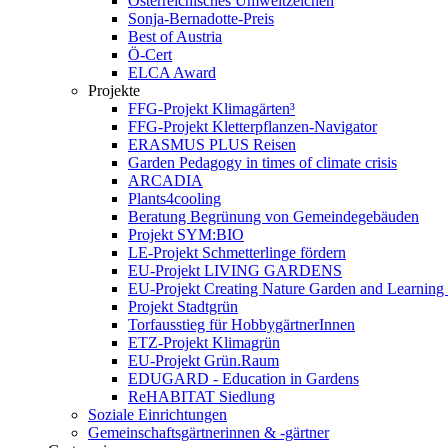
Österreichisches Umweltzeichen
Sonja-Bernadotte-Preis
Best of Austria
Ö-Cert
ELCA Award
Projekte
FFG-Projekt Klimagärten³
FFG-Projekt Kletterpflanzen-Navigator
ERASMUS PLUS Reisen
Garden Pedagogy in times of climate crisis
ARCADIA
Plants4cooling
Beratung Begrünung von Gemeindegebäuden
Projekt SYM:BIO
LE-Projekt Schmetterlinge fördern
EU-Projekt LIVING GARDENS
EU-Projekt Creating Nature Garden and Learning 
Projekt Stadtgrün
Torfausstieg für HobbygärtnerInnen
ETZ-Projekt Klimagrün
EU-Projekt Grün.Raum
EDUGARD - Education in Gardens
ReHABITAT Siedlung
Soziale Einrichtungen
Gemeinschaftsgärtnerinnen & -gärtner