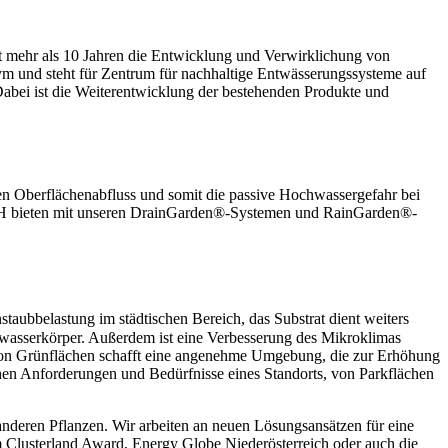
t mehr als 10 Jahren die Entwicklung und Verwirklichung von
ym und steht für Zentrum für nachhaltige Entwässerungssysteme auf
abei ist die Weiterentwicklung der bestehenden Produkte und
den Oberflächenabfluss und somit die passive Hochwassergefahr bei
GmbH bieten mit unseren DrainGarden®-Systemen und RainGarden®-
nstaubbelastung im städtischen Bereich, das Substrat dient weiters
wasserkörper. Außerdem ist eine Verbesserung des Mikroklimas
von Grünflächen schafft eine angenehme Umgebung, die zur Erhöhung
chen Anforderungen und Bedürfnisse eines Standorts, von Parkflächen
deren Pflanzen. Wir arbeiten an neuen Lösungsansätzen für eine
m Clusterland Award, Energy Globe Niederösterreich oder auch die