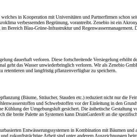
elches in Kooperation mit Universitäten und Partnerfirmen schon sei
kroklima verbessernden Begrünung, vorantreibt. Zenebio ist ein Akron
ung im Bereich Blau-Grüne-Infrastruktur und Regenwassermanagement. D
elung dauerhaft verloren. Diese fortschreitende Versiegelung erhöht 
 Kanal geht das Wasser unwiederbringlich verloren. Wir als Zenebio 
 retentieren und langfristig pflanzenverfügbar zu speichern.
epflanzung (Bäume, Sträucher, Stauden etc.) reduziert nicht nur die Fei
lenwasserstoffen und Schwebstoffen vor der Einleitung in den Grund
ne Kühlung der Umgebungsluft gesichert. Die ästhetische Gestaltung 
rch die breite Palette an Systemen kann DrainGarden® an die spezifis
turbasierten Entwässerungssystemen in Kombination mit Bäumen und an
e und zukunftsträchtige Arbeit sind unter anderem Auszeichnungen bei