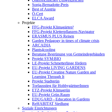
Österreichisches Umweltzeichen
Sonja-Bernadotte-Preis
Best of Austria
Ö-Cert
ELCA Award
Projekte
FFG-Projekt Klimagärten³
FFG-Projekt Kletterpflanzen-Navigator
ERASMUS PLUS Reisen
Garden Pedagogy in times of climate crisis
ARCADIA
Plants4cooling
Beratung Begrünung von Gemeindegebäuden
Projekt SYM:BIO
LE-Projekt Schmetterlinge fördern
EU-Projekt LIVING GARDENS
EU-Projekt Creating Nature Garden and
Learning Through It
Projekt Stadtgrün
Torfausstieg für HobbygärtnerInnen
ETZ-Projekt Klimagrün
EU-Projekt Grün.Raum
EDUGARD - Education in Gardens
ReHABITAT Siedlung
Soziale Einrichtungen