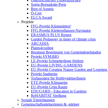
Österreichisches Umweltzeichen
Sonja-Bernadotte-Preis
Best of Austria
Ö-Cert
ELCA Award
Projekte
FFG-Projekt Klimagärten³
FFG-Projekt Kletterpflanzen-Navigator
ERASMUS PLUS Reisen
Garden Pedagogy in times of climate crisis
ARCADIA
Plants4cooling
Beratung Begrünung von Gemeindegebäuden
Projekt SYM:BIO
LE-Projekt Schmetterlinge fördern
EU-Projekt LIVING GARDENS
EU-Projekt Creating Nature Garden and Learning 
Projekt Stadtgrün
Torfausstieg für HobbygärtnerInnen
ETZ-Projekt Klimagrün
EU-Projekt Grün.Raum
EDUGARD - Education in Gardens
ReHABITAT Siedlung
Soziale Einrichtungen
Gemeinschaftsgärtnerinnen & -gärtner