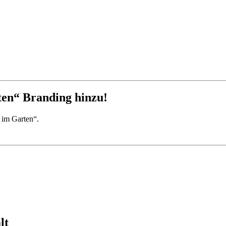
ten“ Branding hinzu!
 im Garten“.
lt