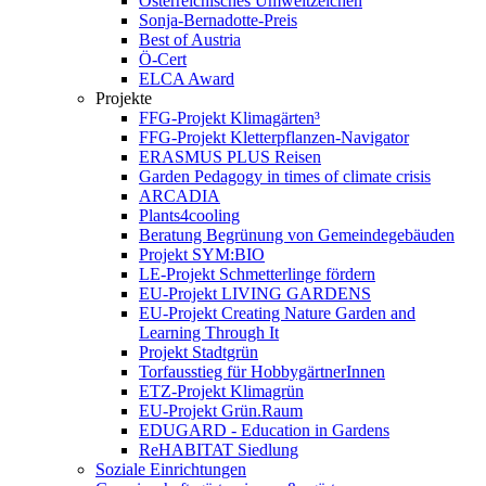
Österreichisches Umweltzeichen
Sonja-Bernadotte-Preis
Best of Austria
Ö-Cert
ELCA Award
Projekte
FFG-Projekt Klimagärten³
FFG-Projekt Kletterpflanzen-Navigator
ERASMUS PLUS Reisen
Garden Pedagogy in times of climate crisis
ARCADIA
Plants4cooling
Beratung Begrünung von Gemeindegebäuden
Projekt SYM:BIO
LE-Projekt Schmetterlinge fördern
EU-Projekt LIVING GARDENS
EU-Projekt Creating Nature Garden and
Learning Through It
Projekt Stadtgrün
Torfausstieg für HobbygärtnerInnen
ETZ-Projekt Klimagrün
EU-Projekt Grün.Raum
EDUGARD - Education in Gardens
ReHABITAT Siedlung
Soziale Einrichtungen