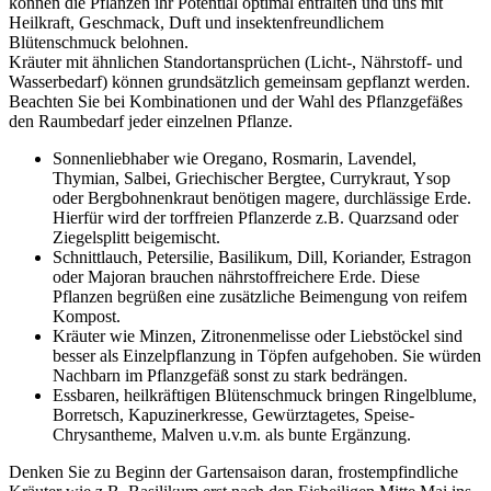
können die Pflanzen ihr Potential optimal entfalten und uns mit
Heilkraft, Geschmack, Duft und insektenfreundlichem
Blütenschmuck belohnen.
Kräuter mit ähnlichen Standortansprüchen (Licht-, Nährstoff- und
Wasserbedarf) können grundsätzlich gemeinsam gepflanzt werden.
Beachten Sie bei Kombinationen und der Wahl des Pflanzgefäßes
den Raumbedarf jeder einzelnen Pflanze.
Sonnenliebhaber wie Oregano, Rosmarin, Lavendel,
Thymian, Salbei, Griechischer Bergtee, Currykraut, Ysop
oder Bergbohnenkraut benötigen magere, durchlässige Erde.
Hierfür wird der torffreien Pflanzerde z.B. Quarzsand oder
Ziegelsplitt beigemischt.
Schnittlauch, Petersilie, Basilikum, Dill, Koriander, Estragon
oder Majoran brauchen nährstoffreichere Erde. Diese
Pflanzen begrüßen eine zusätzliche Beimengung von reifem
Kompost.
Kräuter wie Minzen, Zitronenmelisse oder Liebstöckel sind
besser als Einzelpflanzung in Töpfen aufgehoben. Sie würden
Nachbarn im Pflanzgefäß sonst zu stark bedrängen.
Essbaren, heilkräftigen Blütenschmuck bringen Ringelblume,
Borretsch, Kapuzinerkresse, Gewürztagetes, Speise-
Chrysantheme, Malven u.v.m. als bunte Ergänzung.
Denken Sie zu Beginn der Gartensaison daran, frostempfindliche