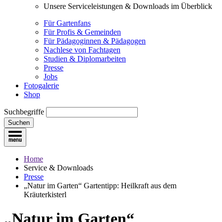
Unsere Serviceleistungen & Downloads im Überblick
Für Gartenfans
Für Profis & Gemeinden
Für Pädagoginnen & Pädagogen
Nachlese von Fachtagen
Studien & Diplomarbeiten
Presse
Jobs
Fotogalerie
Shop
Suchbegriffe
Suchen
Home
Service & Downloads
Presse
„Natur im Garten“ Gartentipp: Heilkraft aus dem
Kräuterkisterl
„Natur im Garten“