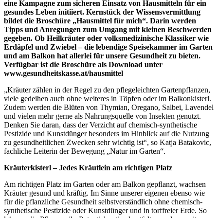
eine Kampagne zum sicheren Einsatz von Hausmitteln für ein
gesundes Leben initiiert. Kernstück der Wissensvermittlung
bildet die Broschüre „Hausmittel für mich“. Darin werden
Tipps und Anregungen zum Umgang mit kleinen Beschwerden
gegeben. Ob Heilkräuter oder volksmedizinische Klassiker wie
Erdäpfel und Zwiebel – die lebendige Speisekammer im Garten
und am Balkon hat allerlei für unsere Gesundheit zu bieten.
Verfügbar ist die Broschüre als Download unter
www.gesundheitskasse.at/hausmittel
„Kräuter zählen in der Regel zu den pflegeleichten Gartenpflanzen,
viele gedeihen auch ohne weiteres in Töpfen oder im Balkonkisterl.
Zudem werden die Blüten von Thymian, Oregano, Salbei, Lavendel
und vielen mehr gerne als Nahrungsquelle von Insekten genutzt.
Denken Sie daran, dass der Verzicht auf chemisch-synthetische
Pestizide und Kunstdünger besonders im Hinblick auf die Nutzung
zu gesundheitlichen Zwecken sehr wichtig ist“, so Katja Batakovic,
fachliche Leiterin der Bewegung „Natur im Garten“.
Kräuterkisterl – Jedes Kräutlein am richtigen Platz
Am richtigen Platz im Garten oder am Balkon gepflanzt, wachsen
Kräuter gesund und kräftig. Im Sinne unserer eigenen ebenso wie
für die pflanzliche Gesundheit selbstverständlich ohne chemisch-
synthetische Pestizide oder Kunstdünger und in torffreier Erde. So