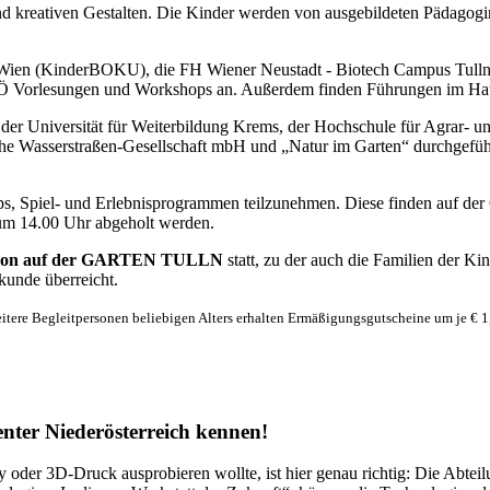
nd kreativen Gestalten. Die Kinder werden von ausgebildeten Pädago
 Wien (KinderBOKU), die FH Wiener Neustadt - Biotech Campus Tulln,
 Vorlesungen und Workshops an. Außerdem finden Führungen im Haus d
niversität für Weiterbildung Krems, der Hochschule für Agrar- un
ische Wasserstraßen-Gesellschaft mbH und „Natur im Garten“ durchgef
hops, Spiel- und Erlebnisprogrammen teilzunehmen. Diese finden au
t um 14.00 Uhr abgeholt werden.
Sponsion auf der GARTEN TULLN
statt, zu der auch die Familien der 
kunde überreicht.
eitere Begleitpersonen beliebigen Alters erhalten Ermäßigungsgutscheine um je € 1,-
nter Niederösterreich kennen!
 oder 3D-Druck ausprobieren wollte, ist hier genau richtig: Die Abtei