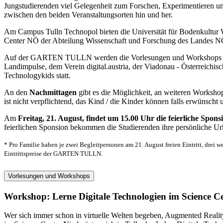
Jungstudierenden viel Gelegenheit zum Forschen, Experimentieren u
zwischen den beiden Veranstaltungsorten hin und her.
Am Campus Tulln Technopol bieten die Universität für Bodenkultur
Center NÖ der Abteilung Wissenschaft und Forschung des Landes NÖ
Auf der GARTEN TULLN werden die Vorlesungen und Workshops der U
Landimpulse, dem Verein digital.austria, der Viadonau - Österreich
Technologykids statt.
An den
Nachmittagen
gibt es die Möglichkeit, an weiteren Works
ist nicht verpflichtend, das Kind / die Kinder können falls erwünsch
Am
Freitag, 21. August, findet um 15.00 Uhr die feierliche 
feierlichen Sponsion bekommen die Studierenden ihre persönliche Ur
* Pro Familie haben je zwei Begleitpersonen am 21. August freien Eintritt, drei w
Eintrittspreise der GARTEN TULLN.
Vorlesungen und Workshops
Workshop: Lerne Digitale Technologien im Science Ce
Wer sich immer schon in virtuelle Welten begeben, Augmented Reality