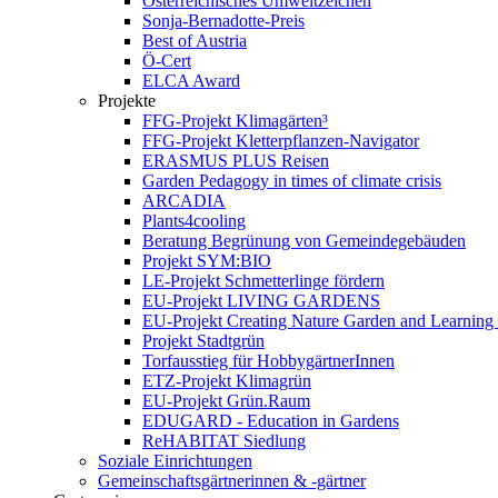
Österreichisches Umweltzeichen
Sonja-Bernadotte-Preis
Best of Austria
Ö-Cert
ELCA Award
Projekte
FFG-Projekt Klimagärten³
FFG-Projekt Kletterpflanzen-Navigator
ERASMUS PLUS Reisen
Garden Pedagogy in times of climate crisis
ARCADIA
Plants4cooling
Beratung Begrünung von Gemeindegebäuden
Projekt SYM:BIO
LE-Projekt Schmetterlinge fördern
EU-Projekt LIVING GARDENS
EU-Projekt Creating Nature Garden and Learning 
Projekt Stadtgrün
Torfausstieg für HobbygärtnerInnen
ETZ-Projekt Klimagrün
EU-Projekt Grün.Raum
EDUGARD - Education in Gardens
ReHABITAT Siedlung
Soziale Einrichtungen
Gemeinschaftsgärtnerinnen & -gärtner