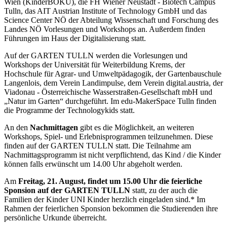
Wien (KinderBOKU), die FH Wiener Neustadt - Biotech Campus
Tulln, das AIT Austrian Institute of Technology GmbH und das
Science Center NÖ der Abteilung Wissenschaft und Forschung des
Landes NÖ Vorlesungen und Workshops an. Außerdem finden
Führungen im Haus der Digitalisierung statt.
Auf der GARTEN TULLN werden die Vorlesungen und
Workshops der Universität für Weiterbildung Krems, der
Hochschule für Agrar- und Umweltpädagogik, der Gartenbauschule
Langenlois, dem Verein Landimpulse, dem Verein digital.austria, der
Viadonau - Österreichische Wasserstraßen-Gesellschaft mbH und
„Natur im Garten“ durchgeführt. Im edu-MakerSpace Tulln finden
die Programme der Technologykids statt.
An den
Nachmittagen
gibt es die Möglichkeit, an weiteren
Workshops, Spiel- und Erlebnisprogrammen teilzunehmen. Diese
finden auf der GARTEN TULLN statt. Die Teilnahme am
Nachmittagsprogramm ist nicht verpflichtend, das Kind / die Kinder
können falls erwünscht um 14.00 Uhr abgeholt werden.
Am
Freitag, 21. August, findet um 15.00 Uhr die feierliche
Sponsion auf der GARTEN TULLN
statt, zu der auch die
Familien der Kinder UNI Kinder herzlich eingeladen sind.* Im
Rahmen der feierlichen Sponsion bekommen die Studierenden ihre
persönliche Urkunde überreicht.