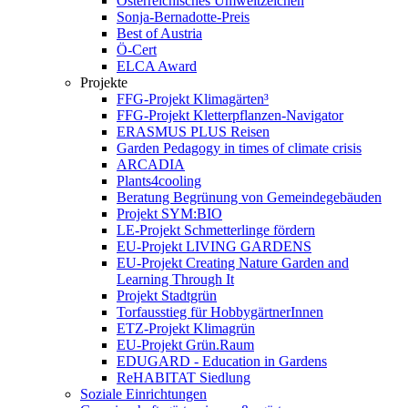
Österreichisches Umweltzeichen
Sonja-Bernadotte-Preis
Best of Austria
Ö-Cert
ELCA Award
Projekte
FFG-Projekt Klimagärten³
FFG-Projekt Kletterpflanzen-Navigator
ERASMUS PLUS Reisen
Garden Pedagogy in times of climate crisis
ARCADIA
Plants4cooling
Beratung Begrünung von Gemeindegebäuden
Projekt SYM:BIO
LE-Projekt Schmetterlinge fördern
EU-Projekt LIVING GARDENS
EU-Projekt Creating Nature Garden and
Learning Through It
Projekt Stadtgrün
Torfausstieg für HobbygärtnerInnen
ETZ-Projekt Klimagrün
EU-Projekt Grün.Raum
EDUGARD - Education in Gardens
ReHABITAT Siedlung
Soziale Einrichtungen