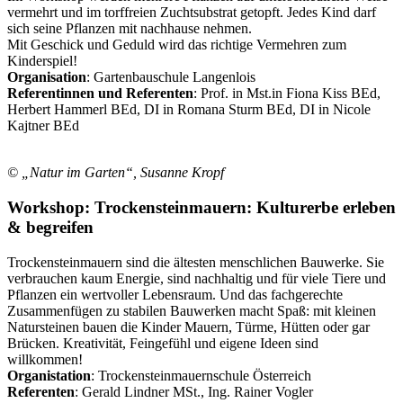
vermehrt und im torffreien Zuchtsubstrat getopft. Jedes Kind darf
sich seine Pflanzen mit nachhause nehmen.
Mit Geschick und Geduld wird das richtige Vermehren zum
Kinderspiel!
Organisation
: Gartenbauschule Langenlois
Referentinnen und Referenten
: Prof. in Mst.in Fiona Kiss BEd,
Herbert Hammerl BEd, DI in Romana Sturm BEd, DI in Nicole
Kajtner BEd
© „Natur im Garten“, Susanne Kropf
Workshop: Trockensteinmauern: Kulturerbe erleben
& begreifen
Trockensteinmauern sind die ältesten menschlichen Bauwerke. Sie
verbrauchen kaum Energie, sind nachhaltig und für viele Tiere und
Pflanzen ein wertvoller Lebensraum. Und das fachgerechte
Zusammenfügen zu stabilen Bauwerken macht Spaß: mit kleinen
Natursteinen bauen die Kinder Mauern, Türme, Hütten oder gar
Brücken. Kreativität, Feingefühl und eigene Ideen sind
willkommen!
Organistation
: Trockensteinmauernschule Österreich
Referenten
: Gerald Lindner MSt., Ing. Rainer Vogler