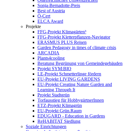
Österreichisches Umweltzeichen
Sonja-Bernadotte-Preis
Best of Austria
Ö-Cert
ELCA Award
Projekte
FFG-Projekt Klimagärten³
FFG-Projekt Kletterpflanzen-Navigator
ERASMUS PLUS Reisen
Garden Pedagogy in times of climate crisis
ARCADIA
Plants4cooling
Beratung Begrünung von Gemeindegebäuden
Projekt SYM:BIO
LE-Projekt Schmetterlinge fördern
EU-Projekt LIVING GARDENS
EU-Projekt Creating Nature Garden and
Learning Through It
Projekt Stadtgrün
Torfausstieg für HobbygärtnerInnen
ETZ-Projekt Klimagrün
EU-Projekt Grün.Raum
EDUGARD - Education in Gardens
ReHABITAT Siedlung
Soziale Einrichtungen