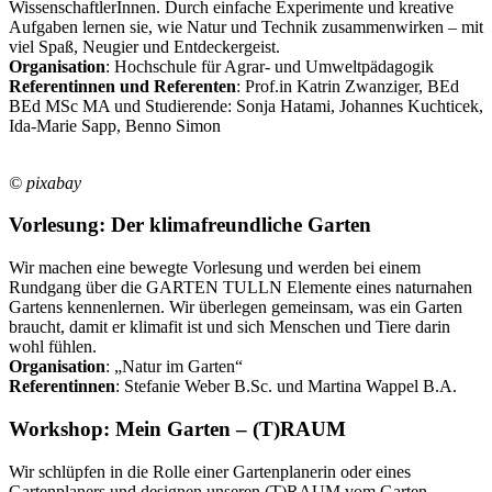
WissenschaftlerInnen. Durch einfache Experimente und kreative
Aufgaben lernen sie, wie Natur und Technik zusammenwirken – mit
viel Spaß, Neugier und Entdeckergeist.
Organisation
: Hochschule für Agrar- und Umweltpädagogik
Referentinnen und Referenten
: Prof.in Katrin Zwanziger, BEd
BEd MSc MA und Studierende: Sonja Hatami, Johannes Kuchticek,
Ida-Marie Sapp, Benno Simon
© pixabay
Vorlesung: Der klimafreundliche Garten
Wir machen eine bewegte Vorlesung und werden bei einem
Rundgang über die GARTEN TULLN Elemente eines naturnahen
Gartens kennenlernen. Wir überlegen gemeinsam, was ein Garten
braucht, damit er klimafit ist und sich Menschen und Tiere darin
wohl fühlen.
Organisation
: „Natur im Garten“
Referentinnen
: Stefanie Weber B.Sc. und Martina Wappel B.A.
Workshop: Mein Garten – (T)RAUM
Wir schlüpfen in die Rolle einer Gartenplanerin oder eines
Gartenplaners und designen unseren (T)RAUM vom Garten.