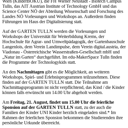
Wien (KinderBOKU), die FH Wiener Neustadt - Biotech Campus
Tulln, das AIT Austrian Institute of Technology GmbH und das
Science Center NÖ der Abteilung Wissenschaft und Forschung des
Landes NÖ Vorlesungen und Workshops an. Außerdem finden
Führungen im Haus der Digitalisierung statt.
Auf der GARTEN TULLN werden die Vorlesungen und
Workshops der Universität für Weiterbildung Krems, der
Hochschule für Agrar- und Umweltpädagogik, der Gartenbauschule
Langenlois, dem Verein Landimpulse, dem Verein digital.austria, der
Viadonau - Österreichische Wasserstraßen-Gesellschaft mbH und
„Natur im Garten“ durchgeführt. Im edu-MakerSpace Tulln finden
die Programme der Technologykids statt.
An den
Nachmittagen
gibt es die Möglichkeit, an weiteren
Workshops, Spiel- und Erlebnisprogrammen teilzunehmen. Diese
finden auf der GARTEN TULLN statt. Die Teilnahme am
Nachmittagsprogramm ist nicht verpflichtend, das Kind / die Kinder
können falls erwünscht um 14.00 Uhr abgeholt werden.
Am
Freitag, 21. August, findet um 15.00 Uhr die feierliche
Sponsion auf der GARTEN TULLN
statt, zu der auch die
Familien der Kinder UNI Kinder herzlich eingeladen sind.* Im
Rahmen der feierlichen Sponsion bekommen die Studierenden ihre
persönliche Urkunde überreicht.