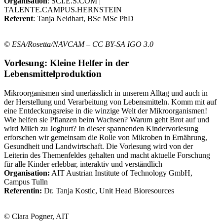
Organisation
: SCI.E.S.COM |
TALENTE.CAMPUS.HERNSTEIN
Referent
: Tanja Neidhart, BSc MSc PhD
© ESA/Rosetta/NAVCAM – CC BY-SA IGO 3.0
Vorlesung: Kleine Helfer in der
Lebensmittelproduktion
Mikroorganismen sind unerlässlich in unserem Alltag und auch in
der Herstellung und Verarbeitung von Lebensmitteln. Komm mit auf
eine Entdeckungsreise in die winzige Welt der Mikroorganismen!
Wie helfen sie Pflanzen beim Wachsen? Warum geht Brot auf und
wird Milch zu Joghurt? In dieser spannenden Kindervorlesung
erforschen wir gemeinsam die Rolle von Mikroben in Ernährung,
Gesundheit und Landwirtschaft. Die Vorlesung wird von der
Leiterin des Themenfeldes gehalten und macht aktuelle Forschung
für alle Kinder erlebbar, interaktiv und verständlich
Organisation:
AIT Austrian Institute of Technology GmbH,
Campus Tulln
Referentin:
Dr. Tanja Kostic, Unit Head Bioresources
© Clara Pogner, AIT