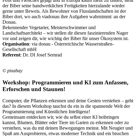
Fells und Fleisches gejagt und in Europa kaum mehr zu finden, stellt
der Biber seine handwerklichen Fertigkeiten hierzulande wieder
gerne unter Beweis. Als Bewohner von Flusslandschaften ist der
Biber dort, wo auch viadonau ihre Aufgaben wahrnimmt: an der
Donau.
Bekennender Vegetarier, Meisterschwimmer und
Landschaftsarchitekt – wir stellen dir diesen faszinierenden Nager
vor und zeigen dir, wie wichtig der Biber für unser Ökosystem ist.
Organisation
: via donau - Österreichische Wasserstraßen-
Gesellschaft mbH
Referent
: Dr. DI Josef Semrad
© pixabay
Workshop: Programmieren und KI zum Anfassen,
Erforschen und Staunen!
Computer, die Pflanzen erkennen und deine Gesten verstehen – geht
das? In diesem Workshop tauchst du ein in die spannende Welt der
Programmierung und Künstlichen Intelligenz!
Gemeinsam entdecken wir, wie du selbst einer KI beibringen
kannst, Blumen, Blätter oder Tiere im Garten zu erkennen oder zu
verstehen, was du mit deinen Bewegungen meinst. Mit Neugier und
Spaß am Ausprobieren, etwas moderner Technik und ein bisschen