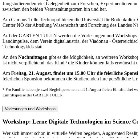
Jungstudierenden viel Gelegenheit zum Forschen, Experimentieren u
zwischen den beiden Veranstaltungsorten hin und her.
Am Campus Tulln Technopol bieten die Universität für Bodenkultur
Center NÖ der Abteilung Wissenschaft und Forschung des Landes NÖ
Auf der GARTEN TULLN werden die Vorlesungen und Workshops der U
Landimpulse, dem Verein digital.austria, der Viadonau - Österreich
Technologykids statt.
An den
Nachmittagen
gibt es die Möglichkeit, an weiteren Works
ist nicht verpflichtend, das Kind / die Kinder können falls erwünsch
Am
Freitag, 21. August, findet um 15.00 Uhr die feierliche 
feierlichen Sponsion bekommen die Studierenden ihre persönliche Ur
* Pro Familie haben je zwei Begleitpersonen am 21. August freien Eintritt, drei w
Eintrittspreise der GARTEN TULLN.
Vorlesungen und Workshops
Workshop: Lerne Digitale Technologien im Science Ce
Wer sich immer schon in virtuelle Welten begeben, Augmented Reality