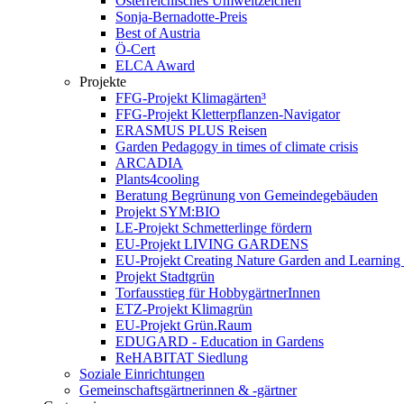
Österreichisches Umweltzeichen
Sonja-Bernadotte-Preis
Best of Austria
Ö-Cert
ELCA Award
Projekte
FFG-Projekt Klimagärten³
FFG-Projekt Kletterpflanzen-Navigator
ERASMUS PLUS Reisen
Garden Pedagogy in times of climate crisis
ARCADIA
Plants4cooling
Beratung Begrünung von Gemeindegebäuden
Projekt SYM:BIO
LE-Projekt Schmetterlinge fördern
EU-Projekt LIVING GARDENS
EU-Projekt Creating Nature Garden and Learning 
Projekt Stadtgrün
Torfausstieg für HobbygärtnerInnen
ETZ-Projekt Klimagrün
EU-Projekt Grün.Raum
EDUGARD - Education in Gardens
ReHABITAT Siedlung
Soziale Einrichtungen
Gemeinschaftsgärtnerinnen & -gärtner