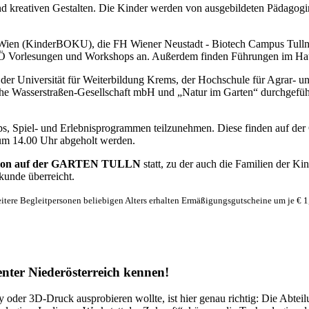
nd kreativen Gestalten. Die Kinder werden von ausgebildeten Pädago
 Wien (KinderBOKU), die FH Wiener Neustadt - Biotech Campus Tulln,
 Vorlesungen und Workshops an. Außerdem finden Führungen im Haus d
niversität für Weiterbildung Krems, der Hochschule für Agrar- un
ische Wasserstraßen-Gesellschaft mbH und „Natur im Garten“ durchgef
hops, Spiel- und Erlebnisprogrammen teilzunehmen. Diese finden au
t um 14.00 Uhr abgeholt werden.
Sponsion auf der GARTEN TULLN
statt, zu der auch die Familien der 
kunde überreicht.
eitere Begleitpersonen beliebigen Alters erhalten Ermäßigungsgutscheine um je € 1,-
nter Niederösterreich kennen!
 oder 3D-Druck ausprobieren wollte, ist hier genau richtig: Die Abtei