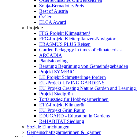
Österreichisches Umweltzeichen
Sonja-Bernadotte-Preis
Best of Austria
Ö-Cert
ELCA Award
Projekte
FFG-Projekt Klimagärten³
FFG-Projekt Kletterpflanzen-Navigator
ERASMUS PLUS Reisen
Garden Pedagogy in times of climate crisis
ARCADIA
Plants4cooling
Beratung Begrünung von Gemeindegebäuden
Projekt SYM:BIO
LE-Projekt Schmetterlinge fördern
EU-Projekt LIVING GARDENS
EU-Projekt Creating Nature Garden and Learning 
Projekt Stadtgrün
Torfausstieg für HobbygärtnerInnen
ETZ-Projekt Klimagrün
EU-Projekt Grün.Raum
EDUGARD - Education in Gardens
ReHABITAT Siedlung
Soziale Einrichtungen
Gemeinschaftsgärtnerinnen & -gärtner