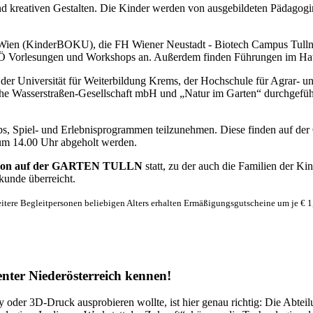
nd kreativen Gestalten. Die Kinder werden von ausgebildeten Pädago
 Wien (KinderBOKU), die FH Wiener Neustadt - Biotech Campus Tulln,
 Vorlesungen und Workshops an. Außerdem finden Führungen im Haus d
niversität für Weiterbildung Krems, der Hochschule für Agrar- un
ische Wasserstraßen-Gesellschaft mbH und „Natur im Garten“ durchgef
hops, Spiel- und Erlebnisprogrammen teilzunehmen. Diese finden au
t um 14.00 Uhr abgeholt werden.
Sponsion auf der GARTEN TULLN
statt, zu der auch die Familien der 
kunde überreicht.
eitere Begleitpersonen beliebigen Alters erhalten Ermäßigungsgutscheine um je € 1,-
nter Niederösterreich kennen!
 oder 3D-Druck ausprobieren wollte, ist hier genau richtig: Die Abtei