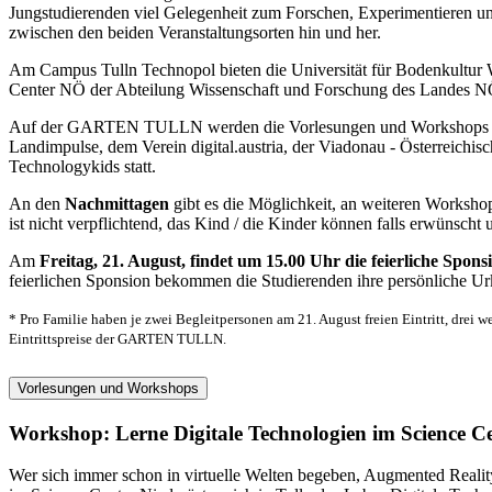
Jungstudierenden viel Gelegenheit zum Forschen, Experimentieren u
zwischen den beiden Veranstaltungsorten hin und her.
Am Campus Tulln Technopol bieten die Universität für Bodenkultur
Center NÖ der Abteilung Wissenschaft und Forschung des Landes NÖ
Auf der GARTEN TULLN werden die Vorlesungen und Workshops der U
Landimpulse, dem Verein digital.austria, der Viadonau - Österreich
Technologykids statt.
An den
Nachmittagen
gibt es die Möglichkeit, an weiteren Works
ist nicht verpflichtend, das Kind / die Kinder können falls erwünsch
Am
Freitag, 21. August, findet um 15.00 Uhr die feierliche 
feierlichen Sponsion bekommen die Studierenden ihre persönliche Ur
* Pro Familie haben je zwei Begleitpersonen am 21. August freien Eintritt, drei w
Eintrittspreise der GARTEN TULLN.
Vorlesungen und Workshops
Workshop: Lerne Digitale Technologien im Science Ce
Wer sich immer schon in virtuelle Welten begeben, Augmented Reality