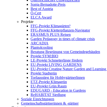
Österreichisches Umweltzeichen
Sonja-Bernadotte-Preis
Best of Austria
Ö-Cert
ELCA Award
Projekte
FFG-Projekt Klimagärten³
FFG-Projekt Kletterpflanzen-Navigator
ERASMUS PLUS Reisen
Garden Pedagogy in times of climate crisis
ARCADIA
Plants4cooling
Beratung Begrünung von Gemeindegebäuden
Projekt SYM:BIO
LE-Projekt Schmetterlinge fördern
EU-Projekt LIVING GARDENS
EU-Projekt Creating Nature Garden and Learning 
Projekt Stadtgrün
Torfausstieg für HobbygärtnerInnen
ETZ-Projekt Klimagrün
EU-Projekt Grün.Raum
EDUGARD - Education in Gardens
ReHABITAT Siedlung
Soziale Einrichtungen
Gemeinschaftsgärtnerinnen & -gärtner