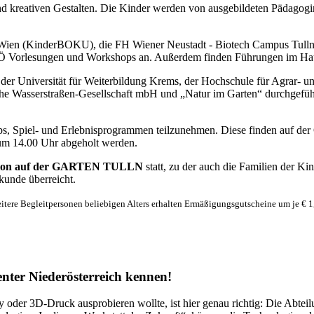
nd kreativen Gestalten. Die Kinder werden von ausgebildeten Pädago
 Wien (KinderBOKU), die FH Wiener Neustadt - Biotech Campus Tulln,
 Vorlesungen und Workshops an. Außerdem finden Führungen im Haus d
niversität für Weiterbildung Krems, der Hochschule für Agrar- un
ische Wasserstraßen-Gesellschaft mbH und „Natur im Garten“ durchgef
hops, Spiel- und Erlebnisprogrammen teilzunehmen. Diese finden au
t um 14.00 Uhr abgeholt werden.
Sponsion auf der GARTEN TULLN
statt, zu der auch die Familien der 
kunde überreicht.
eitere Begleitpersonen beliebigen Alters erhalten Ermäßigungsgutscheine um je € 1,-
nter Niederösterreich kennen!
 oder 3D-Druck ausprobieren wollte, ist hier genau richtig: Die Abtei