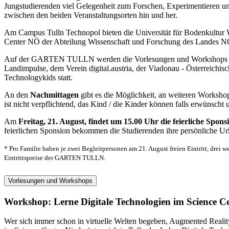
Jungstudierenden viel Gelegenheit zum Forschen, Experimentieren u
zwischen den beiden Veranstaltungsorten hin und her.
Am Campus Tulln Technopol bieten die Universität für Bodenkultur
Center NÖ der Abteilung Wissenschaft und Forschung des Landes NÖ
Auf der GARTEN TULLN werden die Vorlesungen und Workshops der U
Landimpulse, dem Verein digital.austria, der Viadonau - Österreich
Technologykids statt.
An den
Nachmittagen
gibt es die Möglichkeit, an weiteren Works
ist nicht verpflichtend, das Kind / die Kinder können falls erwünsch
Am
Freitag, 21. August, findet um 15.00 Uhr die feierliche 
feierlichen Sponsion bekommen die Studierenden ihre persönliche Ur
* Pro Familie haben je zwei Begleitpersonen am 21. August freien Eintritt, drei w
Eintrittspreise der GARTEN TULLN.
Vorlesungen und Workshops
Workshop: Lerne Digitale Technologien im Science Ce
Wer sich immer schon in virtuelle Welten begeben, Augmented Reality