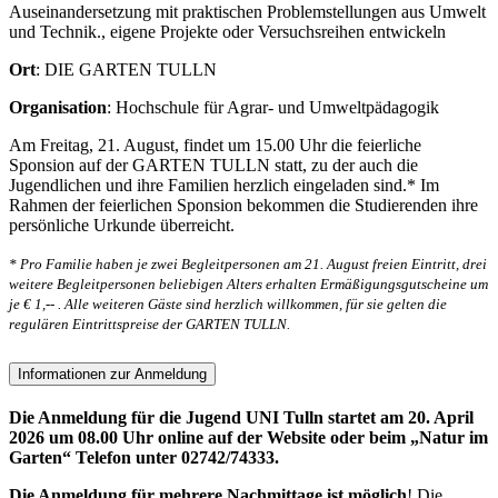
Auseinandersetzung mit praktischen Problemstellungen aus Umwelt
und Technik., eigene Projekte oder Versuchsreihen entwickeln
Ort
: DIE GARTEN TULLN
Organisation
: Hochschule für Agrar- und Umweltpädagogik
Am Freitag, 21. August, findet um 15.00 Uhr die feierliche
Sponsion auf der GARTEN TULLN statt, zu der auch die
Jugendlichen und ihre Familien herzlich eingeladen sind.* Im
Rahmen der feierlichen Sponsion bekommen die Studierenden ihre
persönliche Urkunde überreicht.
* Pro Familie haben je zwei Begleitpersonen am 21. August freien Eintritt, drei
weitere Begleitpersonen beliebigen Alters erhalten Ermäßigungsgutscheine um
je € 1,-- . Alle weiteren Gäste sind herzlich willkommen, für sie gelten die
regulären Eintrittspreise der GARTEN TULLN.
Informationen zur Anmeldung
Die Anmeldung für die Jugend UNI Tulln startet am 20. April
2026 um 08.00 Uhr online auf der Website oder beim „Natur im
Garten“ Telefon unter 02742/74333.
Die Anmeldung für mehrere Nachmittage ist möglich
! Die