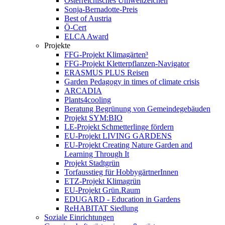
Österreichisches Umweltzeichen
Sonja-Bernadotte-Preis
Best of Austria
Ö-Cert
ELCA Award
Projekte
FFG-Projekt Klimagärten³
FFG-Projekt Kletterpflanzen-Navigator
ERASMUS PLUS Reisen
Garden Pedagogy in times of climate crisis
ARCADIA
Plants4cooling
Beratung Begrünung von Gemeindegebäuden
Projekt SYM:BIO
LE-Projekt Schmetterlinge fördern
EU-Projekt LIVING GARDENS
EU-Projekt Creating Nature Garden and
Learning Through It
Projekt Stadtgrün
Torfausstieg für HobbygärtnerInnen
ETZ-Projekt Klimagrün
EU-Projekt Grün.Raum
EDUGARD - Education in Gardens
ReHABITAT Siedlung
Soziale Einrichtungen