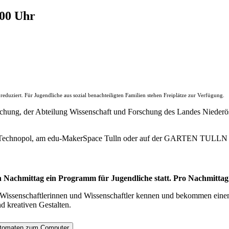
.00 Uhr
duziert. Für Jugendliche aus sozial benachteiligten Familien stehen Freiplätze zur Verfügung.
chung, der Abteilung Wissenschaft und Forschung des Landes Niederös
 Technopol, am edu-MakerSpace Tulln oder auf der GARTEN TULLN s
en Nachmittag ein Programm für Jugendliche statt. Pro Nachmitta
 Wissenschaftlerinnen und Wissenschaftler kennen und bekommen eine
d kreativen Gestalten.
Automaten zum Computer