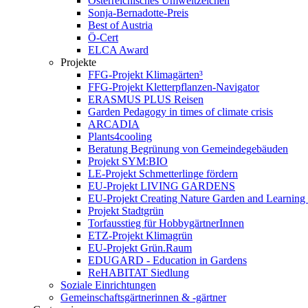
Österreichisches Umweltzeichen
Sonja-Bernadotte-Preis
Best of Austria
Ö-Cert
ELCA Award
Projekte
FFG-Projekt Klimagärten³
FFG-Projekt Kletterpflanzen-Navigator
ERASMUS PLUS Reisen
Garden Pedagogy in times of climate crisis
ARCADIA
Plants4cooling
Beratung Begrünung von Gemeindegebäuden
Projekt SYM:BIO
LE-Projekt Schmetterlinge fördern
EU-Projekt LIVING GARDENS
EU-Projekt Creating Nature Garden and Learning 
Projekt Stadtgrün
Torfausstieg für HobbygärtnerInnen
ETZ-Projekt Klimagrün
EU-Projekt Grün.Raum
EDUGARD - Education in Gardens
ReHABITAT Siedlung
Soziale Einrichtungen
Gemeinschaftsgärtnerinnen & -gärtner