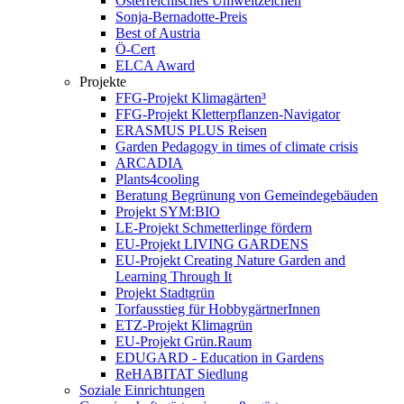
Österreichisches Umweltzeichen
Sonja-Bernadotte-Preis
Best of Austria
Ö-Cert
ELCA Award
Projekte
FFG-Projekt Klimagärten³
FFG-Projekt Kletterpflanzen-Navigator
ERASMUS PLUS Reisen
Garden Pedagogy in times of climate crisis
ARCADIA
Plants4cooling
Beratung Begrünung von Gemeindegebäuden
Projekt SYM:BIO
LE-Projekt Schmetterlinge fördern
EU-Projekt LIVING GARDENS
EU-Projekt Creating Nature Garden and
Learning Through It
Projekt Stadtgrün
Torfausstieg für HobbygärtnerInnen
ETZ-Projekt Klimagrün
EU-Projekt Grün.Raum
EDUGARD - Education in Gardens
ReHABITAT Siedlung
Soziale Einrichtungen