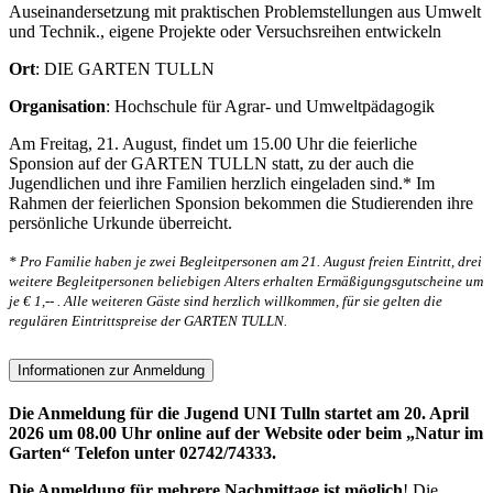
Auseinandersetzung mit praktischen Problemstellungen aus Umwelt
und Technik., eigene Projekte oder Versuchsreihen entwickeln
Ort
: DIE GARTEN TULLN
Organisation
: Hochschule für Agrar- und Umweltpädagogik
Am Freitag, 21. August, findet um 15.00 Uhr die feierliche
Sponsion auf der GARTEN TULLN statt, zu der auch die
Jugendlichen und ihre Familien herzlich eingeladen sind.* Im
Rahmen der feierlichen Sponsion bekommen die Studierenden ihre
persönliche Urkunde überreicht.
* Pro Familie haben je zwei Begleitpersonen am 21. August freien Eintritt, drei
weitere Begleitpersonen beliebigen Alters erhalten Ermäßigungsgutscheine um
je € 1,-- . Alle weiteren Gäste sind herzlich willkommen, für sie gelten die
regulären Eintrittspreise der GARTEN TULLN.
Informationen zur Anmeldung
Die Anmeldung für die Jugend UNI Tulln startet am 20. April
2026 um 08.00 Uhr online auf der Website oder beim „Natur im
Garten“ Telefon unter 02742/74333.
Die Anmeldung für mehrere Nachmittage ist möglich
! Die