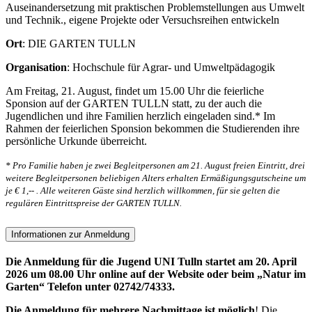
Auseinandersetzung mit praktischen Problemstellungen aus Umwelt
und Technik., eigene Projekte oder Versuchsreihen entwickeln
Ort
: DIE GARTEN TULLN
Organisation
: Hochschule für Agrar- und Umweltpädagogik
Am Freitag, 21. August, findet um 15.00 Uhr die feierliche
Sponsion auf der GARTEN TULLN statt, zu der auch die
Jugendlichen und ihre Familien herzlich eingeladen sind.* Im
Rahmen der feierlichen Sponsion bekommen die Studierenden ihre
persönliche Urkunde überreicht.
* Pro Familie haben je zwei Begleitpersonen am 21. August freien Eintritt, drei
weitere Begleitpersonen beliebigen Alters erhalten Ermäßigungsgutscheine um
je € 1,-- . Alle weiteren Gäste sind herzlich willkommen, für sie gelten die
regulären Eintrittspreise der GARTEN TULLN.
Informationen zur Anmeldung
Die Anmeldung für die Jugend UNI Tulln startet am 20. April
2026 um 08.00 Uhr online auf der Website oder beim „Natur im
Garten“ Telefon unter 02742/74333.
Die Anmeldung für mehrere Nachmittage ist möglich
! Die