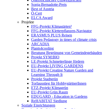
Österreichisches Umweltzeichen
Sonja-Bernadotte-Preis
Best of Austria
Ö-Cert
ELCA Award
Projekte
FFG-Projekt Klimagärten³
FFG-Projekt Kletterpflanzen-Navigator
ERASMUS PLUS Reisen
Garden Pedagogy in times of climate crisis
ARCADIA
Plants4cooling
Beratung Begrünung von Gemeindegebäuden
Projekt SYM:BIO
LE-Projekt Schmetterlinge fördern
EU-Projekt LIVING GARDENS
EU-Projekt Creating Nature Garden and
Learning Through It
Projekt Stadtgrün
Torfausstieg für HobbygärtnerInnen
ETZ-Projekt Klimagrün
EU-Projekt Grün.Raum
EDUGARD - Education in Gardens
ReHABITAT Siedlung
Soziale Einrichtungen