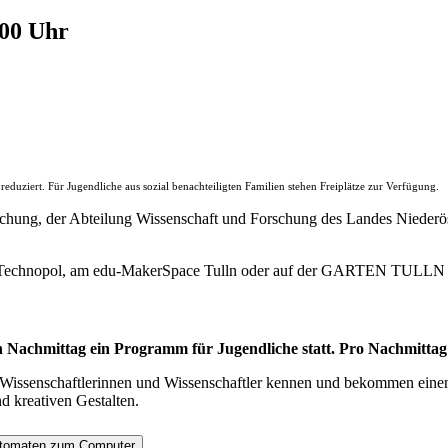
.00 Uhr
duziert. Für Jugendliche aus sozial benachteiligten Familien stehen Freiplätze zur Verfügung.
chung, der Abteilung Wissenschaft und Forschung des Landes Niederös
 Technopol, am edu-MakerSpace Tulln oder auf der GARTEN TULLN s
en Nachmittag ein Programm für Jugendliche statt. Pro Nachmitta
 Wissenschaftlerinnen und Wissenschaftler kennen und bekommen eine
d kreativen Gestalten.
Automaten zum Computer