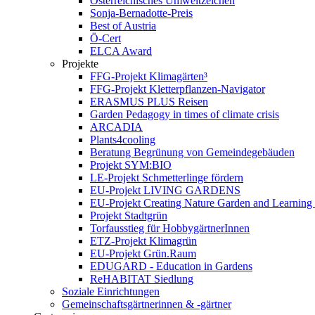
Österreichisches Umweltzeichen
Sonja-Bernadotte-Preis
Best of Austria
Ö-Cert
ELCA Award
Projekte
FFG-Projekt Klimagärten³
FFG-Projekt Kletterpflanzen-Navigator
ERASMUS PLUS Reisen
Garden Pedagogy in times of climate crisis
ARCADIA
Plants4cooling
Beratung Begrünung von Gemeindegebäuden
Projekt SYM:BIO
LE-Projekt Schmetterlinge fördern
EU-Projekt LIVING GARDENS
EU-Projekt Creating Nature Garden and Learning 
Projekt Stadtgrün
Torfausstieg für HobbygärtnerInnen
ETZ-Projekt Klimagrün
EU-Projekt Grün.Raum
EDUGARD - Education in Gardens
ReHABITAT Siedlung
Soziale Einrichtungen
Gemeinschaftsgärtnerinnen & -gärtner