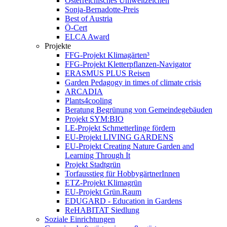
Österreichisches Umweltzeichen
Sonja-Bernadotte-Preis
Best of Austria
Ö-Cert
ELCA Award
Projekte
FFG-Projekt Klimagärten³
FFG-Projekt Kletterpflanzen-Navigator
ERASMUS PLUS Reisen
Garden Pedagogy in times of climate crisis
ARCADIA
Plants4cooling
Beratung Begrünung von Gemeindegebäuden
Projekt SYM:BIO
LE-Projekt Schmetterlinge fördern
EU-Projekt LIVING GARDENS
EU-Projekt Creating Nature Garden and
Learning Through It
Projekt Stadtgrün
Torfausstieg für HobbygärtnerInnen
ETZ-Projekt Klimagrün
EU-Projekt Grün.Raum
EDUGARD - Education in Gardens
ReHABITAT Siedlung
Soziale Einrichtungen