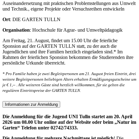
Auseinandersetzung mit praktischen Problemstellungen aus Umwelt
und Technik., eigene Projekte oder Versuchsreihen entwickeln
Ort
: DIE GARTEN TULLN
Organisation
: Hochschule für Agrar- und Umweltpädagogik
Am Freitag, 21. August, findet um 15.00 Uhr die feierliche
Sponsion auf der GARTEN TULLN statt, zu der auch die
Jugendlichen und ihre Familien herzlich eingeladen sind.* Im
Rahmen der feierlichen Sponsion bekommen die Studierenden ihre
persönliche Urkunde überreicht.
* Pro Familie haben je zwei Begleitpersonen am 21. August freien Eintritt, drei
weitere Begleitpersonen beliebigen Alters erhalten Ermäßigungsgutscheine um
je € 1,-- . Alle weiteren Gäste sind herzlich willkommen, für sie gelten die
regulären Eintrittspreise der GARTEN TULLN.
Informationen zur Anmeldung
Die Anmeldung für die Jugend UNI Tulln startet am 20. April
2026 um 08.00 Uhr online auf der Website oder beim „Natur im
Garten“ Telefon unter 02742/74333.
Die Anmeldung für mehrere Nachmittage ist möglich
! Die