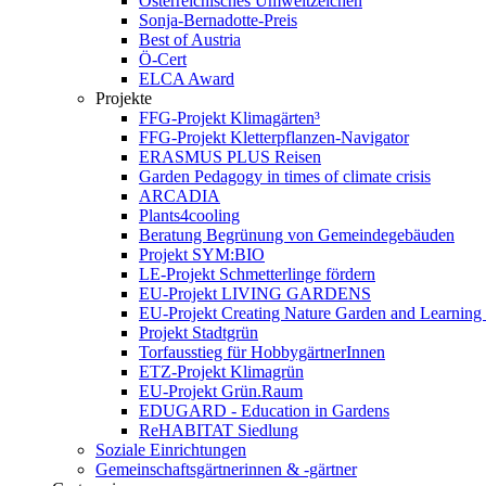
Österreichisches Umweltzeichen
Sonja-Bernadotte-Preis
Best of Austria
Ö-Cert
ELCA Award
Projekte
FFG-Projekt Klimagärten³
FFG-Projekt Kletterpflanzen-Navigator
ERASMUS PLUS Reisen
Garden Pedagogy in times of climate crisis
ARCADIA
Plants4cooling
Beratung Begrünung von Gemeindegebäuden
Projekt SYM:BIO
LE-Projekt Schmetterlinge fördern
EU-Projekt LIVING GARDENS
EU-Projekt Creating Nature Garden and Learning 
Projekt Stadtgrün
Torfausstieg für HobbygärtnerInnen
ETZ-Projekt Klimagrün
EU-Projekt Grün.Raum
EDUGARD - Education in Gardens
ReHABITAT Siedlung
Soziale Einrichtungen
Gemeinschaftsgärtnerinnen & -gärtner