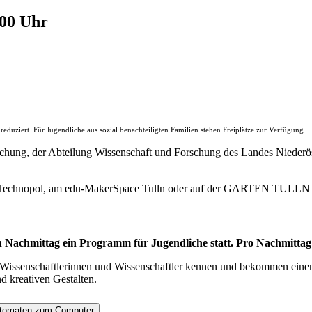
.00 Uhr
duziert. Für Jugendliche aus sozial benachteiligten Familien stehen Freiplätze zur Verfügung.
chung, der Abteilung Wissenschaft und Forschung des Landes Niederös
 Technopol, am edu-MakerSpace Tulln oder auf der GARTEN TULLN s
en Nachmittag ein Programm für Jugendliche statt. Pro Nachmitta
 Wissenschaftlerinnen und Wissenschaftler kennen und bekommen eine
d kreativen Gestalten.
Automaten zum Computer