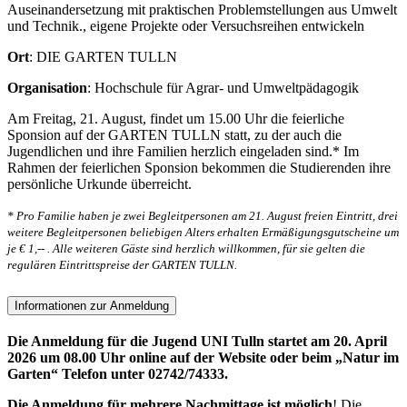
Auseinandersetzung mit praktischen Problemstellungen aus Umwelt
und Technik., eigene Projekte oder Versuchsreihen entwickeln
Ort
: DIE GARTEN TULLN
Organisation
: Hochschule für Agrar- und Umweltpädagogik
Am Freitag, 21. August, findet um 15.00 Uhr die feierliche
Sponsion auf der GARTEN TULLN statt, zu der auch die
Jugendlichen und ihre Familien herzlich eingeladen sind.* Im
Rahmen der feierlichen Sponsion bekommen die Studierenden ihre
persönliche Urkunde überreicht.
* Pro Familie haben je zwei Begleitpersonen am 21. August freien Eintritt, drei
weitere Begleitpersonen beliebigen Alters erhalten Ermäßigungsgutscheine um
je € 1,-- . Alle weiteren Gäste sind herzlich willkommen, für sie gelten die
regulären Eintrittspreise der GARTEN TULLN.
Informationen zur Anmeldung
Die Anmeldung für die Jugend UNI Tulln startet am 20. April
2026 um 08.00 Uhr online auf der Website oder beim „Natur im
Garten“ Telefon unter 02742/74333.
Die Anmeldung für mehrere Nachmittage ist möglich
! Die