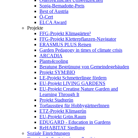
Österreichisches Umweltzeichen
Sonja-Bernadotte-Preis
Best of Austria
Ö-Cert
ELCA Award
Projekte
FFG-Projekt Klimagärten³
FFG-Projekt Kletterpflanzen-Navigator
ERASMUS PLUS Reisen
Garden Pedagogy in times of climate crisis
ARCADIA
Plants4cooling
Beratung Begrünung von Gemeindegebäuden
Projekt SYM:BIO
LE-Projekt Schmetterlinge fördern
EU-Projekt LIVING GARDENS
EU-Projekt Creating Nature Garden and
Learning Through It
Projekt Stadtgrün
Torfausstieg für HobbygärtnerInnen
ETZ-Projekt Klimagrün
EU-Projekt Grün.Raum
EDUGARD - Education in Gardens
ReHABITAT Siedlung
Soziale Einrichtungen