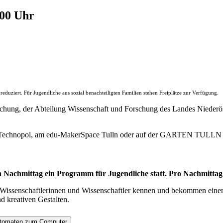
.00 Uhr
duziert. Für Jugendliche aus sozial benachteiligten Familien stehen Freiplätze zur Verfügung.
chung, der Abteilung Wissenschaft und Forschung des Landes Niederös
 Technopol, am edu-MakerSpace Tulln oder auf der GARTEN TULLN s
en Nachmittag ein Programm für Jugendliche statt. Pro Nachmitta
 Wissenschaftlerinnen und Wissenschaftler kennen und bekommen eine
d kreativen Gestalten.
Automaten zum Computer