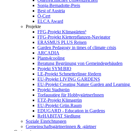
Österreichisches Umweltzeichen
Sonja-Bernadotte-Preis
Best of Austria
Ö-Cert
ELCA Award
Projekte
FFG-Projekt Klimagärten³
FFG-Projekt Kletterpflanzen-Navigator
ERASMUS PLUS Reisen
Garden Pedagogy in times of climate crisis
ARCADIA
Plants4cooling
Beratung Begrünung von Gemeindegebäuden
Projekt SYM:BIO
LE-Projekt Schmetterlinge fördern
EU-Projekt LIVING GARDENS
EU-Projekt Creating Nature Garden and Learning 
Projekt Stadtgrün
Torfausstieg für HobbygärtnerInnen
ETZ-Projekt Klimagrün
EU-Projekt Grün.Raum
EDUGARD - Education in Gardens
ReHABITAT Siedlung
Soziale Einrichtungen
Gemeinschaftsgärtnerinnen & -gärtner