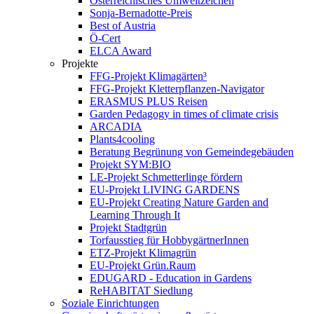
Österreichisches Umweltzeichen
Sonja-Bernadotte-Preis
Best of Austria
Ö-Cert
ELCA Award
Projekte
FFG-Projekt Klimagärten³
FFG-Projekt Kletterpflanzen-Navigator
ERASMUS PLUS Reisen
Garden Pedagogy in times of climate crisis
ARCADIA
Plants4cooling
Beratung Begrünung von Gemeindegebäuden
Projekt SYM:BIO
LE-Projekt Schmetterlinge fördern
EU-Projekt LIVING GARDENS
EU-Projekt Creating Nature Garden and
Learning Through It
Projekt Stadtgrün
Torfausstieg für HobbygärtnerInnen
ETZ-Projekt Klimagrün
EU-Projekt Grün.Raum
EDUGARD - Education in Gardens
ReHABITAT Siedlung
Soziale Einrichtungen