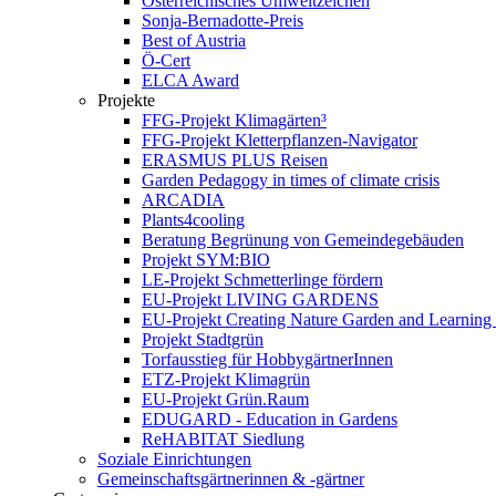
Österreichisches Umweltzeichen
Sonja-Bernadotte-Preis
Best of Austria
Ö-Cert
ELCA Award
Projekte
FFG-Projekt Klimagärten³
FFG-Projekt Kletterpflanzen-Navigator
ERASMUS PLUS Reisen
Garden Pedagogy in times of climate crisis
ARCADIA
Plants4cooling
Beratung Begrünung von Gemeindegebäuden
Projekt SYM:BIO
LE-Projekt Schmetterlinge fördern
EU-Projekt LIVING GARDENS
EU-Projekt Creating Nature Garden and Learning 
Projekt Stadtgrün
Torfausstieg für HobbygärtnerInnen
ETZ-Projekt Klimagrün
EU-Projekt Grün.Raum
EDUGARD - Education in Gardens
ReHABITAT Siedlung
Soziale Einrichtungen
Gemeinschaftsgärtnerinnen & -gärtner