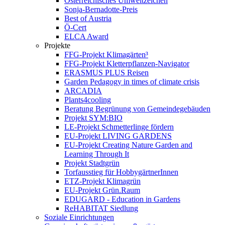
Österreichisches Umweltzeichen
Sonja-Bernadotte-Preis
Best of Austria
Ö-Cert
ELCA Award
Projekte
FFG-Projekt Klimagärten³
FFG-Projekt Kletterpflanzen-Navigator
ERASMUS PLUS Reisen
Garden Pedagogy in times of climate crisis
ARCADIA
Plants4cooling
Beratung Begrünung von Gemeindegebäuden
Projekt SYM:BIO
LE-Projekt Schmetterlinge fördern
EU-Projekt LIVING GARDENS
EU-Projekt Creating Nature Garden and
Learning Through It
Projekt Stadtgrün
Torfausstieg für HobbygärtnerInnen
ETZ-Projekt Klimagrün
EU-Projekt Grün.Raum
EDUGARD - Education in Gardens
ReHABITAT Siedlung
Soziale Einrichtungen