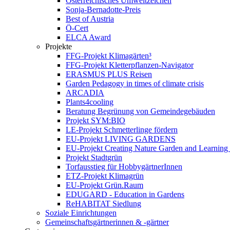
Österreichisches Umweltzeichen
Sonja-Bernadotte-Preis
Best of Austria
Ö-Cert
ELCA Award
Projekte
FFG-Projekt Klimagärten³
FFG-Projekt Kletterpflanzen-Navigator
ERASMUS PLUS Reisen
Garden Pedagogy in times of climate crisis
ARCADIA
Plants4cooling
Beratung Begrünung von Gemeindegebäuden
Projekt SYM:BIO
LE-Projekt Schmetterlinge fördern
EU-Projekt LIVING GARDENS
EU-Projekt Creating Nature Garden and Learning 
Projekt Stadtgrün
Torfausstieg für HobbygärtnerInnen
ETZ-Projekt Klimagrün
EU-Projekt Grün.Raum
EDUGARD - Education in Gardens
ReHABITAT Siedlung
Soziale Einrichtungen
Gemeinschaftsgärtnerinnen & -gärtner