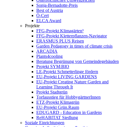
Österreichisches Umweltzeichen
Sonja-Bernadotte-Preis
Best of Austria
Ö-Cert
ELCA Award
Projekte
FFG-Projekt Klimagärten³
FFG-Projekt Kletterpflanzen-Navigator
ERASMUS PLUS Reisen
Garden Pedagogy in times of climate crisis
ARCADIA
Plants4cooling
Beratung Begrünung von Gemeindegebäuden
Projekt SYM:BIO
LE-Projekt Schmetterlinge fördern
EU-Projekt LIVING GARDENS
EU-Projekt Creating Nature Garden and
Learning Through It
Projekt Stadtgrün
Torfausstieg für HobbygärtnerInnen
ETZ-Projekt Klimagrün
EU-Projekt Grün.Raum
EDUGARD - Education in Gardens
ReHABITAT Siedlung
Soziale Einrichtungen