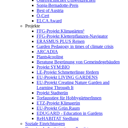
Österreichisches Umweltzeichen
Sonja-Bernadotte-Preis
Best of Austria
Ö-Cert
ELCA Award
Projekte
FFG-Projekt Klimagärten³
FFG-Projekt Kletterpflanzen-Navigator
ERASMUS PLUS Reisen
Garden Pedagogy in times of climate crisis
ARCADIA
Plants4cooling
Beratung Begrünung von Gemeindegebäuden
Projekt SYM:BIO
LE-Projekt Schmetterlinge fördern
EU-Projekt LIVING GARDENS
EU-Projekt Creating Nature Garden and
Learning Through It
Projekt Stadtgrün
Torfausstieg für HobbygärtnerInnen
ETZ-Projekt Klimagrün
EU-Projekt Grün.Raum
EDUGARD - Education in Gardens
ReHABITAT Siedlung
Soziale Einrichtungen