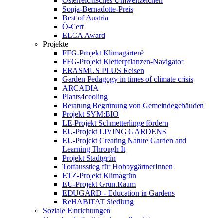
Österreichisches Umweltzeichen
Sonja-Bernadotte-Preis
Best of Austria
Ö-Cert
ELCA Award
Projekte
FFG-Projekt Klimagärten³
FFG-Projekt Kletterpflanzen-Navigator
ERASMUS PLUS Reisen
Garden Pedagogy in times of climate crisis
ARCADIA
Plants4cooling
Beratung Begrünung von Gemeindegebäuden
Projekt SYM:BIO
LE-Projekt Schmetterlinge fördern
EU-Projekt LIVING GARDENS
EU-Projekt Creating Nature Garden and
Learning Through It
Projekt Stadtgrün
Torfausstieg für HobbygärtnerInnen
ETZ-Projekt Klimagrün
EU-Projekt Grün.Raum
EDUGARD - Education in Gardens
ReHABITAT Siedlung
Soziale Einrichtungen