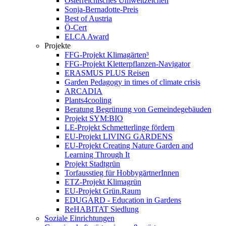
Österreichisches Umweltzeichen
Sonja-Bernadotte-Preis
Best of Austria
Ö-Cert
ELCA Award
Projekte
FFG-Projekt Klimagärten³
FFG-Projekt Kletterpflanzen-Navigator
ERASMUS PLUS Reisen
Garden Pedagogy in times of climate crisis
ARCADIA
Plants4cooling
Beratung Begrünung von Gemeindegebäuden
Projekt SYM:BIO
LE-Projekt Schmetterlinge fördern
EU-Projekt LIVING GARDENS
EU-Projekt Creating Nature Garden and
Learning Through It
Projekt Stadtgrün
Torfausstieg für HobbygärtnerInnen
ETZ-Projekt Klimagrün
EU-Projekt Grün.Raum
EDUGARD - Education in Gardens
ReHABITAT Siedlung
Soziale Einrichtungen