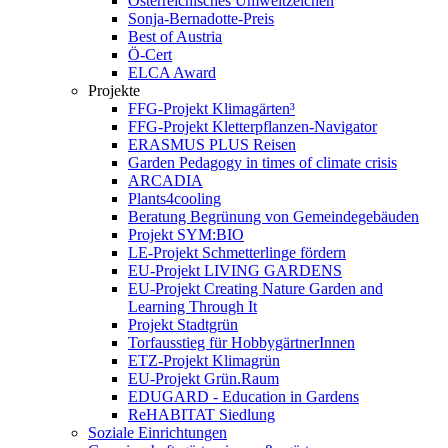
Österreichisches Umweltzeichen
Sonja-Bernadotte-Preis
Best of Austria
Ö-Cert
ELCA Award
Projekte
FFG-Projekt Klimagärten³
FFG-Projekt Kletterpflanzen-Navigator
ERASMUS PLUS Reisen
Garden Pedagogy in times of climate crisis
ARCADIA
Plants4cooling
Beratung Begrünung von Gemeindegebäuden
Projekt SYM:BIO
LE-Projekt Schmetterlinge fördern
EU-Projekt LIVING GARDENS
EU-Projekt Creating Nature Garden and
Learning Through It
Projekt Stadtgrün
Torfausstieg für HobbygärtnerInnen
ETZ-Projekt Klimagrün
EU-Projekt Grün.Raum
EDUGARD - Education in Gardens
ReHABITAT Siedlung
Soziale Einrichtungen