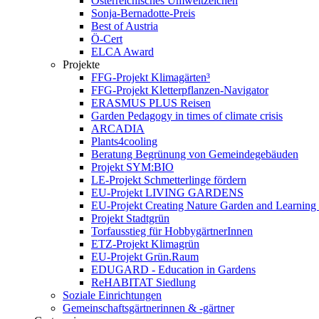
Österreichisches Umweltzeichen
Sonja-Bernadotte-Preis
Best of Austria
Ö-Cert
ELCA Award
Projekte
FFG-Projekt Klimagärten³
FFG-Projekt Kletterpflanzen-Navigator
ERASMUS PLUS Reisen
Garden Pedagogy in times of climate crisis
ARCADIA
Plants4cooling
Beratung Begrünung von Gemeindegebäuden
Projekt SYM:BIO
LE-Projekt Schmetterlinge fördern
EU-Projekt LIVING GARDENS
EU-Projekt Creating Nature Garden and Learning 
Projekt Stadtgrün
Torfausstieg für HobbygärtnerInnen
ETZ-Projekt Klimagrün
EU-Projekt Grün.Raum
EDUGARD - Education in Gardens
ReHABITAT Siedlung
Soziale Einrichtungen
Gemeinschaftsgärtnerinnen & -gärtner