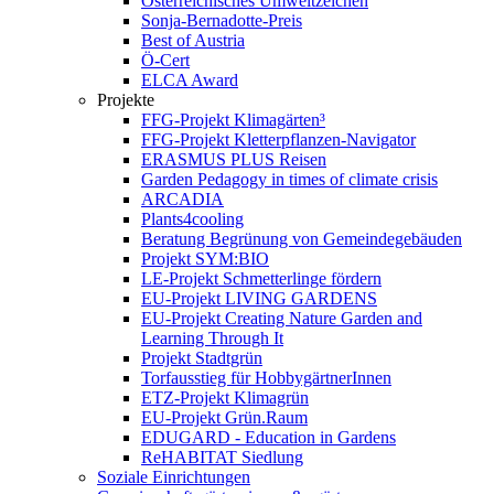
Österreichisches Umweltzeichen
Sonja-Bernadotte-Preis
Best of Austria
Ö-Cert
ELCA Award
Projekte
FFG-Projekt Klimagärten³
FFG-Projekt Kletterpflanzen-Navigator
ERASMUS PLUS Reisen
Garden Pedagogy in times of climate crisis
ARCADIA
Plants4cooling
Beratung Begrünung von Gemeindegebäuden
Projekt SYM:BIO
LE-Projekt Schmetterlinge fördern
EU-Projekt LIVING GARDENS
EU-Projekt Creating Nature Garden and
Learning Through It
Projekt Stadtgrün
Torfausstieg für HobbygärtnerInnen
ETZ-Projekt Klimagrün
EU-Projekt Grün.Raum
EDUGARD - Education in Gardens
ReHABITAT Siedlung
Soziale Einrichtungen