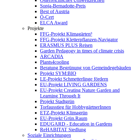
Österreichisches Umweltzeichen
Sonja-Bernadotte-Preis
Best of Austria
Ö-Cert
ELCA Award
Projekte
FFG-Projekt Klimagärten³
FFG-Projekt Kletterpflanzen-Navigator
ERASMUS PLUS Reisen
Garden Pedagogy in times of climate crisis
ARCADIA
Plants4cooling
Beratung Begrünung von Gemeindegebäuden
Projekt SYM:BIO
LE-Projekt Schmetterlinge fördern
EU-Projekt LIVING GARDENS
EU-Projekt Creating Nature Garden and
Learning Through It
Projekt Stadtgrün
Torfausstieg für HobbygärtnerInnen
ETZ-Projekt Klimagrün
EU-Projekt Grün.Raum
EDUGARD - Education in Gardens
ReHABITAT Siedlung
Soziale Einrichtungen