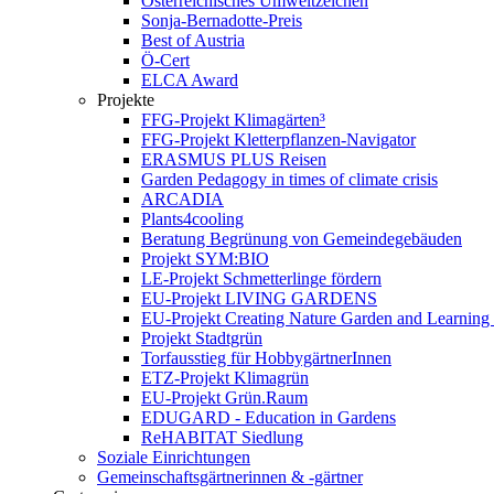
Österreichisches Umweltzeichen
Sonja-Bernadotte-Preis
Best of Austria
Ö-Cert
ELCA Award
Projekte
FFG-Projekt Klimagärten³
FFG-Projekt Kletterpflanzen-Navigator
ERASMUS PLUS Reisen
Garden Pedagogy in times of climate crisis
ARCADIA
Plants4cooling
Beratung Begrünung von Gemeindegebäuden
Projekt SYM:BIO
LE-Projekt Schmetterlinge fördern
EU-Projekt LIVING GARDENS
EU-Projekt Creating Nature Garden and Learning 
Projekt Stadtgrün
Torfausstieg für HobbygärtnerInnen
ETZ-Projekt Klimagrün
EU-Projekt Grün.Raum
EDUGARD - Education in Gardens
ReHABITAT Siedlung
Soziale Einrichtungen
Gemeinschaftsgärtnerinnen & -gärtner