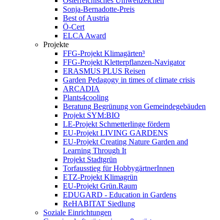
Österreichisches Umweltzeichen
Sonja-Bernadotte-Preis
Best of Austria
Ö-Cert
ELCA Award
Projekte
FFG-Projekt Klimagärten³
FFG-Projekt Kletterpflanzen-Navigator
ERASMUS PLUS Reisen
Garden Pedagogy in times of climate crisis
ARCADIA
Plants4cooling
Beratung Begrünung von Gemeindegebäuden
Projekt SYM:BIO
LE-Projekt Schmetterlinge fördern
EU-Projekt LIVING GARDENS
EU-Projekt Creating Nature Garden and
Learning Through It
Projekt Stadtgrün
Torfausstieg für HobbygärtnerInnen
ETZ-Projekt Klimagrün
EU-Projekt Grün.Raum
EDUGARD - Education in Gardens
ReHABITAT Siedlung
Soziale Einrichtungen