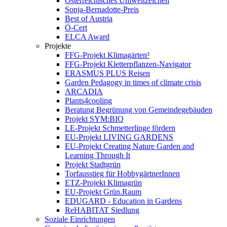
Österreichisches Umweltzeichen
Sonja-Bernadotte-Preis
Best of Austria
Ö-Cert
ELCA Award
Projekte
FFG-Projekt Klimagärten³
FFG-Projekt Kletterpflanzen-Navigator
ERASMUS PLUS Reisen
Garden Pedagogy in times of climate crisis
ARCADIA
Plants4cooling
Beratung Begrünung von Gemeindegebäuden
Projekt SYM:BIO
LE-Projekt Schmetterlinge fördern
EU-Projekt LIVING GARDENS
EU-Projekt Creating Nature Garden and
Learning Through It
Projekt Stadtgrün
Torfausstieg für HobbygärtnerInnen
ETZ-Projekt Klimagrün
EU-Projekt Grün.Raum
EDUGARD - Education in Gardens
ReHABITAT Siedlung
Soziale Einrichtungen