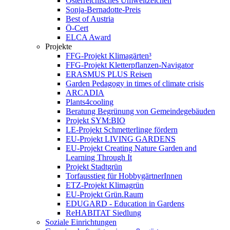
Österreichisches Umweltzeichen
Sonja-Bernadotte-Preis
Best of Austria
Ö-Cert
ELCA Award
Projekte
FFG-Projekt Klimagärten³
FFG-Projekt Kletterpflanzen-Navigator
ERASMUS PLUS Reisen
Garden Pedagogy in times of climate crisis
ARCADIA
Plants4cooling
Beratung Begrünung von Gemeindegebäuden
Projekt SYM:BIO
LE-Projekt Schmetterlinge fördern
EU-Projekt LIVING GARDENS
EU-Projekt Creating Nature Garden and
Learning Through It
Projekt Stadtgrün
Torfausstieg für HobbygärtnerInnen
ETZ-Projekt Klimagrün
EU-Projekt Grün.Raum
EDUGARD - Education in Gardens
ReHABITAT Siedlung
Soziale Einrichtungen