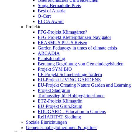
Österreichisches Umweltzeichen
Sonja-Bernadotte-Preis
Best of Austria
Ö-Cert
ELCA Award
Projekte
FFG-Projekt Klimagärten³
FFG-Projekt Kletterpflanzen-Navigator
ERASMUS PLUS Reisen
Garden Pedagogy in times of climate crisis
ARCADIA
Plants4cooling
Beratung Begrünung von Gemeindegebäuden
Projekt SYM:BIO
LE-Projekt Schmetterlinge fördern
EU-Projekt LIVING GARDENS
EU-Projekt Creating Nature Garden and Learning 
Projekt Stadtgrün
Torfausstieg für HobbygärtnerInnen
ETZ-Projekt Klimagrün
EU-Projekt Grün.Raum
EDUGARD - Education in Gardens
ReHABITAT Siedlung
Soziale Einrichtungen
Gemeinschaftsgärtnerinnen & -gärtner